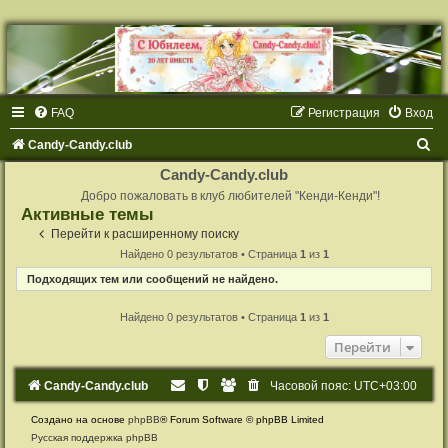
FAQ
Регистрация
Вход
П
Candy-Candy.club
о
Candy-Candy.club
и
Добро пожаловать в клуб любителей "Кенди-Кенди"!
Активные темы
с
Перейти к расширенному поиску
к
Найдено 0 результатов • Страница
1
из
1
Подходящих тем или сообщений не найдено.
Найдено 0 результатов • Страница
1
из
1
Перейти
Candy-Candy.club
Часовой пояс:
UTC+03:00
Создано на основе
phpBB
® Forum Software © phpBB Limited
Русская поддержка phpBB