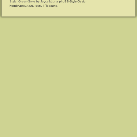
Style: Green-Style by Joyce&Luna
phpBB-Style-Design
Конфиденциальность
|
Правила