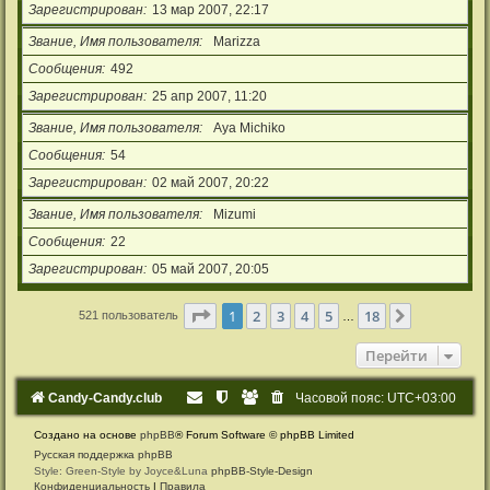
Зарегистрирован
13 мар 2007, 22:17
Звание, Имя пользователя
Marizza
Сообщения
492
Зарегистрирован
25 апр 2007, 11:20
Звание, Имя пользователя
Aya Michiko
Сообщения
54
Зарегистрирован
02 май 2007, 20:22
Звание, Имя пользователя
Mizumi
Сообщения
22
Зарегистрирован
05 май 2007, 20:05
Страница
1
из
18
1
2
3
4
5
18
След.
521 пользователь
…
Перейти
Candy-Candy.club
Часовой пояс:
UTC+03:00
Создано на основе
phpBB
® Forum Software © phpBB Limited
Русская поддержка phpBB
Style: Green-Style by Joyce&Luna
phpBB-Style-Design
Конфиденциальность
|
Правила