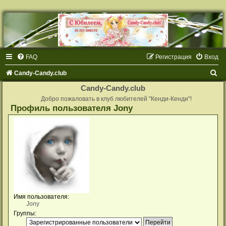
FAQ
Регистрация
Вход
П
Candy-Candy.club
о
Candy-Candy.club
и
Добро пожаловать в клуб любителей "Кенди-Кенди"!
Профиль пользователя Jony
с
к
Имя пользователя:
Jony
Группы: