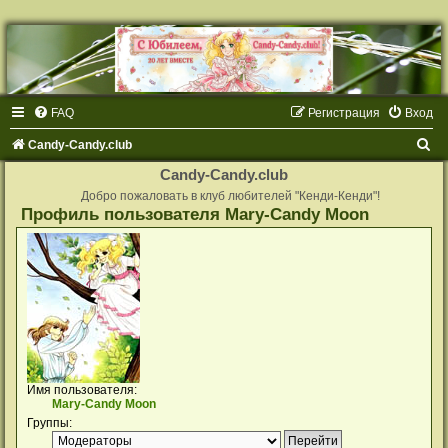
FAQ
Регистрация
Вход
П
Candy-Candy.club
о
Candy-Candy.club
и
Добро пожаловать в клуб любителей "Кенди-Кенди"!
Профиль пользователя Mary-Candy Moon
с
к
Имя пользователя:
Mary-Candy Moon
Группы: