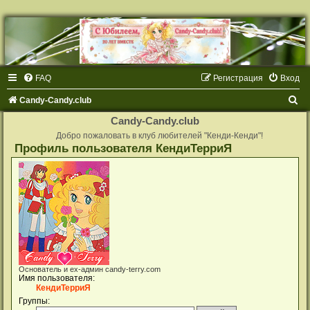
FAQ
Регистрация
Вход
П
Candy-Candy.club
о
Candy-Candy.club
и
Добро пожаловать в клуб любителей "Кенди-Кенди"!
Профиль пользователя КендиТерриЯ
с
к
Основатель и ex-админ candy-terry.com
Имя пользователя:
КендиТерриЯ
Группы: