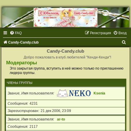
FAQ
Регистрация
Вход
П
Candy-Candy.club
о
Candy-Candy.club
и
Добро пожаловать в клуб любителей "Кенди-Кенди"!
Модераторы
с
Это закрытая группа, вступить в неё можно только по приглашению
к
лидера группы.
ЧЛЕНЫ ГРУППЫ
Звание, Имя пользователя
Ksenia
Сообщения
4231
Зарегистрирован
21 дек 2006, 23:09
Звание, Имя пользователя
ar-to
Сообщения
2117