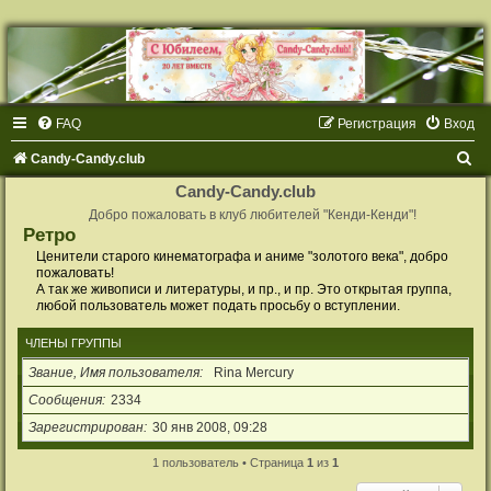
FAQ
Регистрация
Вход
П
Candy-Candy.club
о
Candy-Candy.club
и
Добро пожаловать в клуб любителей "Кенди-Кенди"!
Ретро
с
Ценители старого кинематографа и аниме "золотого века", добро
к
пожаловать!
А так же живописи и литературы, и пр., и пр. Это открытая группа,
любой пользователь может подать просьбу о вступлении.
ЧЛЕНЫ ГРУППЫ
Звание, Имя пользователя
Rina Mercury
Сообщения
2334
Зарегистрирован
30 янв 2008, 09:28
1 пользователь • Страница
1
из
1