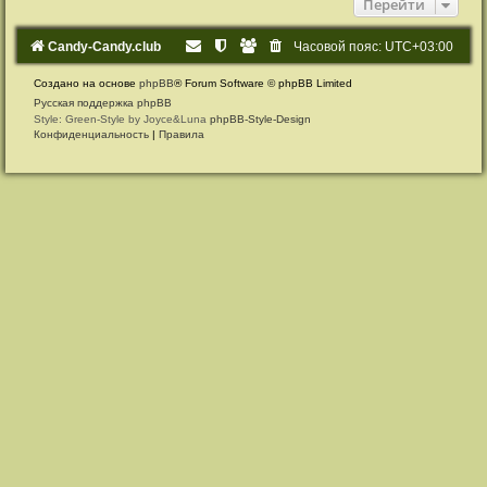
Перейти
Candy-Candy.club
Часовой пояс:
UTC+03:00
Создано на основе
phpBB
® Forum Software © phpBB Limited
Русская поддержка phpBB
Style: Green-Style by Joyce&Luna
phpBB-Style-Design
Конфиденциальность
|
Правила