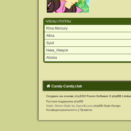
ЧЛЕНЫ ГРУППЫ
Rina Mercury
Afina
Syuil
Ника_Никуся
Alizeia
Candy-Candy.club
Создано на основе
phpBB
® Forum Software © phpBB Limite
Русская поддержка phpBB
Style: Green-Style by Joyce&Luna
phpBB-Style-Design
Конфиденциальность
|
Правила