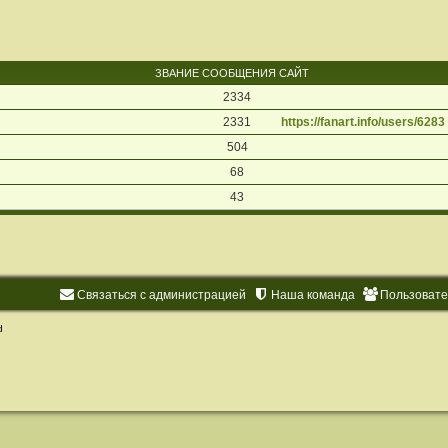
ЗВАНИЕ
СООБЩЕНИЯ
САЙТ
2334
2331
https://fanart.info/users/6283
504
68
43
Связаться с администрацией
Наша команда
Пользоват
d