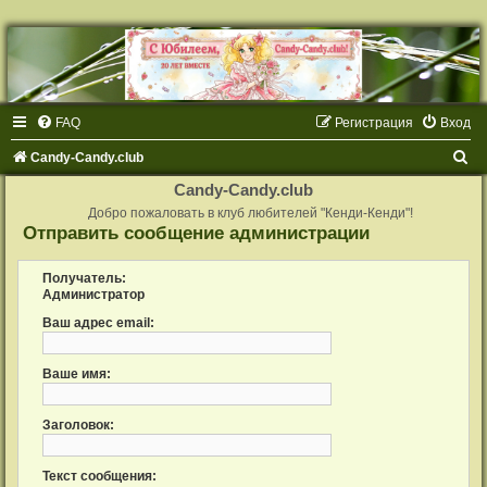
FAQ
Регистрация
Вход
П
Candy-Candy.club
о
Candy-Candy.club
и
Добро пожаловать в клуб любителей "Кенди-Кенди"!
Отправить сообщение администрации
с
к
Получатель:
Администратор
Ваш адрес email:
Ваше имя:
Заголовок:
Текст сообщения: