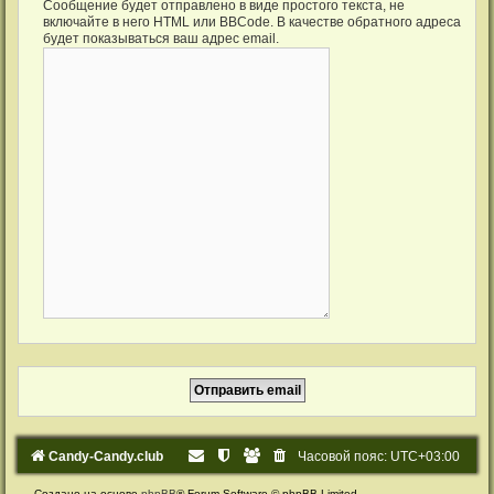
Сообщение будет отправлено в виде простого текста, не
включайте в него HTML или BBCode. В качестве обратного адреса
будет показываться ваш адрес email.
Candy-Candy.club
Часовой пояс:
UTC+03:00
Создано на основе
phpBB
® Forum Software © phpBB Limited