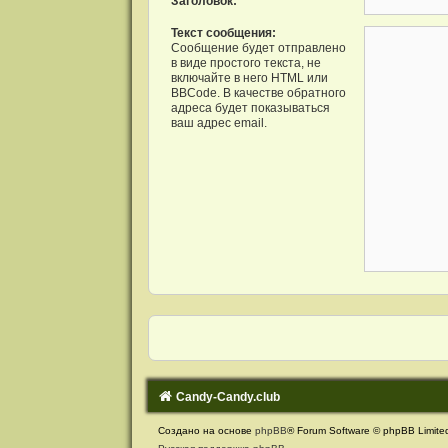
Заголовок:
Текст сообщения:
Сообщение будет отправлено
в виде простого текста, не
включайте в него HTML или
BBCode. В качестве обратного
адреса будет показываться
ваш адрес email.
Candy-Candy.club
Создано на основе
phpBB
® Forum Software © phpBB Limite