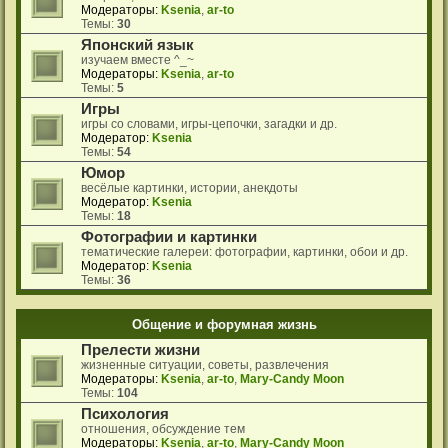
Модераторы:
Ksenia
,
ar-to
Темы:
30
Японский язык
изучаем вместе ^_~
Модераторы:
Ksenia
,
ar-to
Темы:
5
Игры
игры со словами, игры-цепочки, загадки и др.
Модератор:
Ksenia
Темы:
54
Юмор
весёлые картинки, истории, анекдоты
Модератор:
Ksenia
Темы:
18
Фотографии и картинки
тематические галереи: фотографии, картинки, обои и др.
Модератор:
Ksenia
Темы:
36
Общение и форумная жизнь
Прелести жизни
жизненные ситуации, советы, развлечения
Модераторы:
Ksenia
,
ar-to
,
Mary-Candy Moon
Темы:
104
Психология
отношения, обсуждение тем
Модераторы:
Ksenia
,
ar-to
,
Mary-Candy Moon