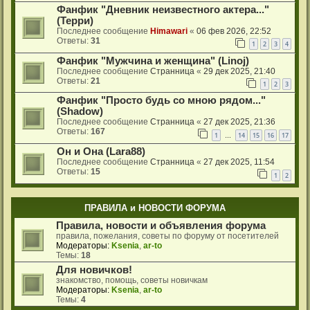
Фанфик "Дневник неизвестного актера..."
(Терри)
Последнее сообщение
Himawari
«
06 фев 2026, 22:52
Ответы:
31
1
2
3
4
Фанфик "Мужчина и женщина" (Linoj)
Последнее сообщение
Странница
«
29 дек 2025, 21:40
Ответы:
21
1
2
3
Фанфик "Просто будь со мною рядом..."
(Shadow)
Последнее сообщение
Странница
«
27 дек 2025, 21:36
Ответы:
167
1
14
15
16
17
…
Он и Она (Lara88)
Последнее сообщение
Странница
«
27 дек 2025, 11:54
Ответы:
15
1
2
ПРАВИЛА и НОВОСТИ ФОРУМА
Правила, новости и объявления форума
правила, пожелания, советы по форуму от посетителей
Модераторы:
Ksenia
,
ar-to
Темы:
18
Для новичков!
знакомство, помощь, советы новичкам
Модераторы:
Ksenia
,
ar-to
Темы:
4