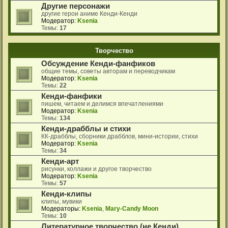
Другие персонажи
другие герои аниме Кенди-Кенди
Модератор:
Ksenia
Темы:
17
Творчество
Обсуждение Кенди-фанфиков
общие темы, советы авторам и переводчикам
Модератор:
Ksenia
Темы:
22
Кенди-фанфики
пишем, читаем и делимся впечатлениями
Модератор:
Ksenia
Темы:
134
Кенди-драбблы и стихи
КК-драбблы, сборники драбблов, мини-истории, стихи
Модератор:
Ksenia
Темы:
34
Кенди-арт
рисунки, коллажи и другое творчество
Модератор:
Ksenia
Темы:
57
Кенди-клипы
клипы, мувики
Модераторы:
Ksenia
,
Mary-Candy Moon
Темы:
10
Литературное творчество (не Кенди)