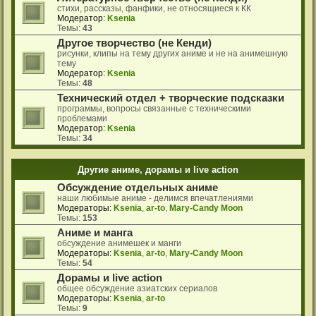
стихи, рассказы, фанфики, не относящиеся к КК
Модератор:
Ksenia
Темы:
43
Другое творчество (не Кенди)
рисунки, клипы на тему других аниме и не на анимешную
тему
Модератор:
Ksenia
Темы:
48
Технический отдел + творческие подсказки
программы, вопросы связанные с техническими
проблемами
Модератор:
Ksenia
Темы:
34
Другие аниме, дорамы и live action
Обсуждение отдельных аниме
наши любимые аниме - делимся впечатлениями
Модераторы:
Ksenia
,
ar-to
,
Mary-Candy Moon
Темы:
153
Аниме и манга
обсуждение анимешек и манги
Модераторы:
Ksenia
,
ar-to
,
Mary-Candy Moon
Темы:
54
Дорамы и live action
общее обсуждение азиатских сериалов
Модераторы:
Ksenia
,
ar-to
Темы:
9