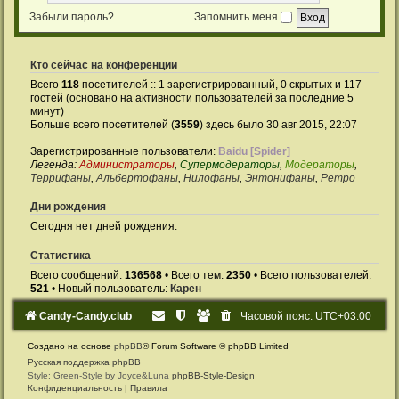
Забыли пароль?
Запомнить меня
Кто сейчас на конференции
Всего
118
посетителей :: 1 зарегистрированный, 0 скрытых и 117
гостей (основано на активности пользователей за последние 5
минут)
Больше всего посетителей (
3559
) здесь было 30 авг 2015, 22:07
Зарегистрированные пользователи:
Baidu [Spider]
Легенда:
Администраторы
,
Супермодераторы
,
Модераторы
,
Террифаны
,
Альбертофаны
,
Нилофаны
,
Энтонифаны
,
Ретро
Дни рождения
Сегодня нет дней рождения.
Статистика
Всего сообщений:
136568
• Всего тем:
2350
• Всего пользователей:
521
• Новый пользователь:
Карен
Candy-Candy.club
Часовой пояс:
UTC+03:00
Создано на основе
phpBB
® Forum Software © phpBB Limited
Русская поддержка phpBB
Style: Green-Style by Joyce&Luna
phpBB-Style-Design
Конфиденциальность
|
Правила