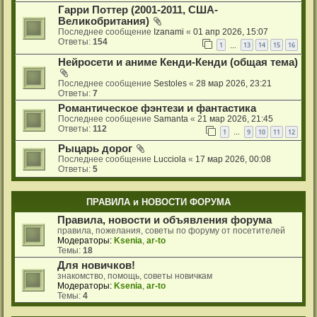
Гарри Поттер (2001-2011, США-
Великобритания)
Последнее сообщение
Izanami
«
01 апр 2026, 15:07
Ответы:
154
1
13
14
15
16
…
Нейросети и аниме Кенди-Кенди (общая тема)
Последнее сообщение
Sestoles
«
28 мар 2026, 23:21
Ответы:
7
Романтическое фэнтези и фантастика
Последнее сообщение
Samanta
«
21 мар 2026, 21:45
Ответы:
112
1
9
10
11
12
…
Рыцарь дорог
Последнее сообщение
Lucciola
«
17 мар 2026, 00:08
Ответы:
5
ПРАВИЛА и НОВОСТИ ФОРУМА
Правила, новости и объявления форума
правила, пожелания, советы по форуму от посетителей
Модераторы:
Ksenia
,
ar-to
Темы:
18
Для новичков!
знакомство, помощь, советы новичкам
Модераторы:
Ksenia
,
ar-to
Темы:
4