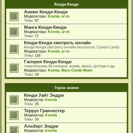
Кенди-Кенди
Аниме Кенди-Кенди
Модераторы:
Ksenia
,
ar-to
Темы:
97
Манга Кенди-Кенди
Модераторы:
Ksenia
,
ar-to
Темы:
17
Кенди-Кенди смотреть онлайн
Кенди-Кенди смотреть онлайн бесплатно, Candy-Candy
Модераторы:
Ksenia
,
ar-to
Темы:
116
Галерея Кенди-Кенди
тематические КК-галереи: аниме, манга, артбуки и др.
Модераторы:
Ksenia
,
Mary-Candy Moon
Темы:
19
Герои аниме
Кенди Уайт Эндри
Модератор:
Ksenia
Темы:
35
Террус Гранчестер
Модератор:
Ksenia
Темы:
35
Альберт Эндри
Модератор:
Ksenia