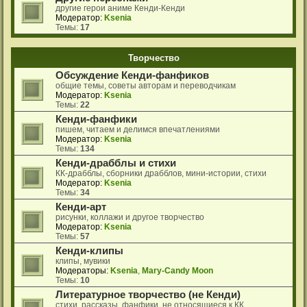
другие герои аниме Кенди-Кенди
Модератор:
Ksenia
Темы:
17
Творчество
Обсуждение Кенди-фанфиков
общие темы, советы авторам и переводчикам
Модератор:
Ksenia
Темы:
22
Кенди-фанфики
пишем, читаем и делимся впечатлениями
Модератор:
Ksenia
Темы:
134
Кенди-драбблы и стихи
КК-драбблы, сборники драбблов, мини-истории, стихи
Модератор:
Ksenia
Темы:
34
Кенди-арт
рисунки, коллажи и другое творчество
Модератор:
Ksenia
Темы:
57
Кенди-клипы
клипы, мувики
Модераторы:
Ksenia
,
Mary-Candy Moon
Темы:
10
Литературное творчество (не Кенди)
стихи, рассказы, фанфики, не относящиеся к КК