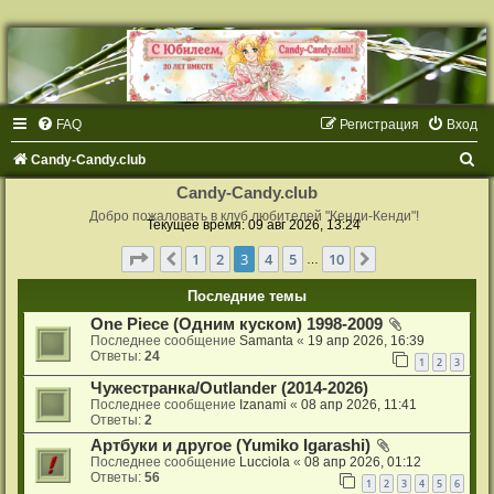
FAQ
Регистрация
Вход
П
Candy-Candy.club
о
Candy-Candy.club
и
Добро пожаловать в клуб любителей "Кенди-Кенди"!
Текущее время: 09 авг 2026, 13:24
с
Страница
3
из
10
1
2
3
4
5
10
Пред.
След.
…
к
Последние темы
One Piece (Одним куском) 1998-2009
Последнее сообщение
Samanta
«
19 апр 2026, 16:39
Ответы:
24
1
2
3
Чужестранка/Outlander (2014-2026)
Последнее сообщение
Izanami
«
08 апр 2026, 11:41
Ответы:
2
Артбуки и другое (Yumiko Igarashi)
Последнее сообщение
Lucciola
«
08 апр 2026, 01:12
Ответы:
56
1
2
3
4
5
6