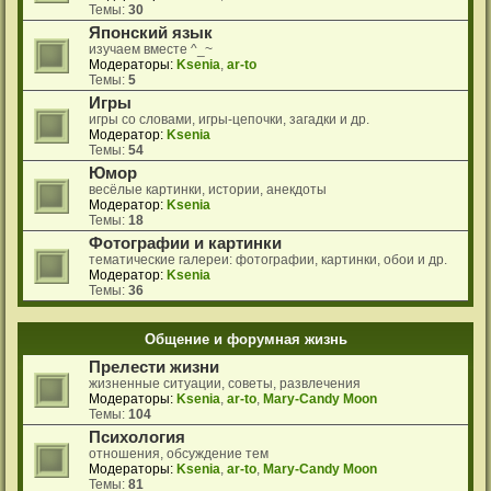
Темы:
30
Японский язык
изучаем вместе ^_~
Модераторы:
Ksenia
,
ar-to
Темы:
5
Игры
игры со словами, игры-цепочки, загадки и др.
Модератор:
Ksenia
Темы:
54
Юмор
весёлые картинки, истории, анекдоты
Модератор:
Ksenia
Темы:
18
Фотографии и картинки
тематические галереи: фотографии, картинки, обои и др.
Модератор:
Ksenia
Темы:
36
Общение и форумная жизнь
Прелести жизни
жизненные ситуации, советы, развлечения
Модераторы:
Ksenia
,
ar-to
,
Mary-Candy Moon
Темы:
104
Психология
отношения, обсуждение тем
Модераторы:
Ksenia
,
ar-to
,
Mary-Candy Moon
Темы:
81