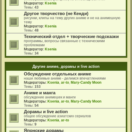
Модератор:
Ksenia
Темы:
43
Другое творчество (не Кенди)
рисунки, клипы на тему других аниме и не на анимешную
тему
Модератор:
Ksenia
Темы:
48
Технический отдел + творческие подсказки
программы, вопросы связанные с техническими
проблемами
Модератор:
Ksenia
Темы:
34
Другие аниме, дорамы и live action
Обсуждение отдельных аниме
наши любимые аниме - делимся впечатлениями
Модераторы:
Ksenia
,
ar-to
,
Mary-Candy Moon
Темы:
153
Аниме и манга
обсуждение анимешек и манги
Модераторы:
Ksenia
,
ar-to
,
Mary-Candy Moon
Темы:
54
Дорамы и live action
общее обсуждение азиатских сериалов
Модераторы:
Ksenia
,
ar-to
Темы:
9
Японские дорамы