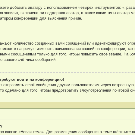
ете добавить аватару с использованием четырёх инструментов: «Грават
а зависит, включена ли поддержка аватар, а также какие типы аватар м
ратором конференции для выяснения причин.
?
ражают количество созданных вами сообщений или идентифицируют опр
е можете напрямую изменять наименования званий на конференции, так 
ными сообщениями только для того, чтобы повысить своё звание. На бо
е вашего счётчика сообщений.
я требуют войти на конференцию!
т отправлять email-сообщения другим пользователям через встроенную
то сделано для того, чтобы предотвратить злоупотребления почтовой с
е?
по кнопке «Новая тема». Для размещения сообщения в теме щёлкните по