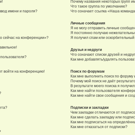
и!
Почему названия некоторых групп и
Что такое группа по умолчанию?
ввод имени и пароля?
Что означает ссылка «Наша команд
Личные сообщения
Я не могу отправить личные сообще
Я постоянно получаю нежелательны
то сейчас на конференции»?
Я получил спам или оскорбительный e
равильное!
Друзья и недруги
Что означают списки друзей и недру
 пользователя?
Как мне добавлять/удалять пользова
уют войти на конференцию!
Поиск по форумам
Как мне выполнить поиск по форуму
Почему мой поиск не даёт результат
В результате моего поиска я получил
Как мне найти пользователя конфер
?
Как мне найти свои сообщения и со
ета?
Подписки и закладки
Чем закладки отличаются от подпис
Как мне сделать закладку или подпи
Как мне подписаться на определён
Как мне отказаться от подписки?
?