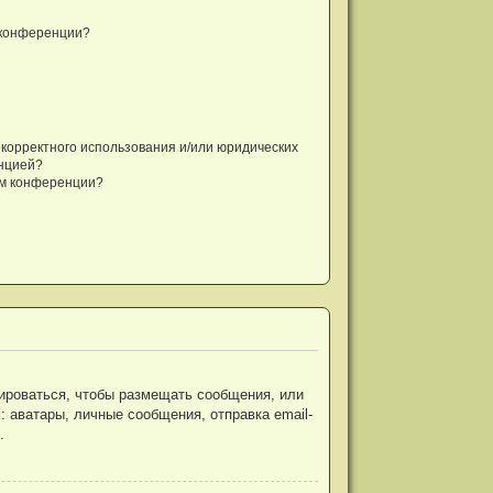
 конференции?
екорректного использования и/или юридических
енцией?
ом конференции?
рироваться, чтобы размещать сообщения, или
 аватары, личные сообщения, отправка email-
.