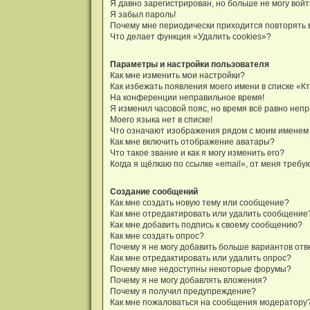
Я давно зарегистрирован, но больше не могу войт
Я забыл пароль!
Почему мне периодически приходится повторять 
Что делает функция «Удалить cookies»?
Параметры и настройки пользователя
Как мне изменить мои настройки?
Как избежать появления моего имени в списке «К
На конференции неправильное время!
Я изменил часовой пояс, но время всё равно неп
Моего языка нет в списке!
Что означают изображения рядом с моим именем
Как мне включить отображение аватары?
Что такое звание и как я могу изменить его?
Когда я щёлкаю по ссылке «email», от меня треб
Создание сообщений
Как мне создать новую тему или сообщение?
Как мне отредактировать или удалить сообщение
Как мне добавить подпись к своему сообщению?
Как мне создать опрос?
Почему я не могу добавить больше вариантов отв
Как мне отредактировать или удалить опрос?
Почему мне недоступны некоторые форумы?
Почему я не могу добавлять вложения?
Почему я получил предупреждение?
Как мне пожаловаться на сообщения модератору