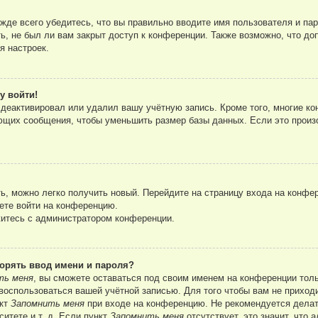
де всего убедитесь, что вы правильно вводите имя пользователя и па
ь, не был ли вам закрыт доступ к конференции. Также возможно, что д
я настроек.
у войти!
 деактивировал или удалил вашу учётную запись. Кроме того, многие 
ющих сообщения, чтобы уменьшить размер базы данных. Если это произо
ть, можно легко получить новый. Перейдите на страницу входа на конф
ете войти на конференцию.
житесь с администратором конференции.
орять ввод имени и пароля?
ть меня
, вы сможете оставаться под своим именем на конференции толь
г воспользоваться вашей учётной записью. Для того чтобы вам не прихо
нкт
Запомнить меня
при входе на конференцию. Не рекомендуется делат
ситете и т. д. Если пункт
Запомнить меня
отсутствует, это значит, что