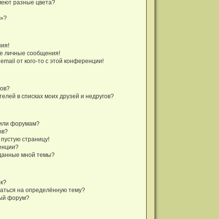
меют разные цвета?
а»?
ния!
е личные сообщения!
mail от кого-то с этой конференции!
гов?
телей в списках моих друзей и недругов?
 или форумам?
ов?
 пустую страницу!
енции?
зданные мной темы?
ок?
саться на определённую тему?
ный форум?