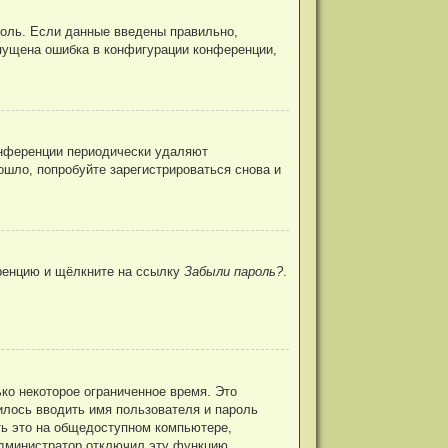
роль. Если данные введены правильно,
опущена ошибка в конфигурации конференции,
конференции периодически удаляют
шло, попробуйте зарегистрироваться снова и
еренцию и щёлкните на ссылку
Забыли пароль?
.
ко некоторое ограниченное время. Это
дилось вводить имя пользователя и пароль
ь это на общедоступном компьютере,
 администратор отключил эту функцию.