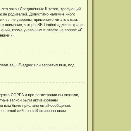
г. — это закон Соединённых Штатов, требующий
асие родителей. Допустимо наличие иного
и вы не уверены, применимо ли это к вам,
те внимание, что phpBB Limited администрация
ений, кроме указанных в ответе на вопрос «С
нцией?».
овал ваш IP-адрес или запретил имя, под
ержка COPPA и при регистрации вы указали,
ётные записи были активированы
ли вам было прислано email-сообщение,
ес email либо он заблокирован спам-