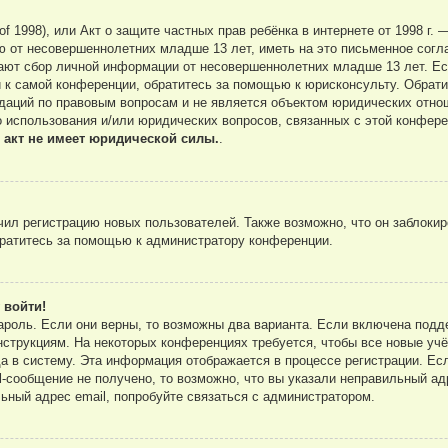
ct of 1998), или Акт о защите частных прав ребёнка в интернете от 1998 
ю от несовершеннолетних младше 13 лет, иметь на это письменное согл
ают сбор личной информации от несовершеннолетних младше 13 лет. Есл
 к самой конференции, обратитесь за помощью к юрисконсульту. Обрати
аций по правовым вопросам и не является объектом юридических отнош
о использования и/или юридических вопросов, связанных с этой конфере
 акт не имеет юридической силы.
.
л регистрацию новых пользователей. Также возможно, что он заблокир
братитесь за помощью к администратору конференции.
 войти!
ароль. Если они верны, то возможны два варианта. Если включена подд
нструкциям. На некоторых конференциях требуется, чтобы все новые уч
 в систему. Эта информация отображается в процессе регистрации. Ес
-сообщение не получено, то возможно, что вы указали неправильный адр
ьный адрес email, попробуйте связаться с администратором.